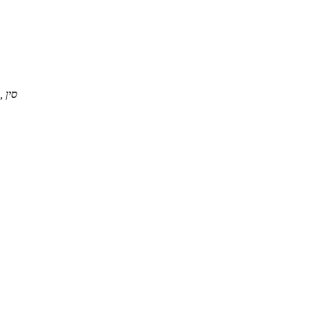
No 88 Xingwang Street, Shengzhou, Shaoxing, Zhejiang, סין