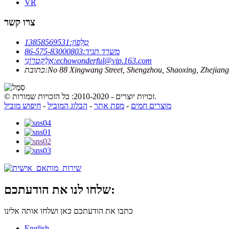
VR
צרו קשר
טֵלֵפוֹן:
13858569531
משרד תגיד:
86-575-83000803
echowonderful@vip.163.com
אֶלֶקטרוֹנִי:
כתובת:
© זכויות יוצרים - 2010-2020: כל הזכויות שמורות.
מוצרים חמים
-
מפת אתר
-
הבלוג המוביל
-
חיפוש מוביל
שלחו לנו את הודעתכם:
כתבו את הודעתכם כאן ושלחו אותה אלינו
English