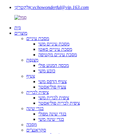
echowonderful@vip.163.com
אֶלֶקטרוֹנִי:
בַּיִת
מוצרים
מסכת עיניים
מסכת עיניים משי
מסכת עיניים סאטן
מסכת עיניים מקטיפה
מִצנֶפֶת
מכסה המנוע פולי
כובע משי
צָעִיף
צעיף הדפס משי
צעיף פוליאסטר
ציפית לכרית
ציפית לכרית משי
ציפית לכרית פוליאסטר
בגדי שינה
בגדי שינה מפולי
בגדי שינה משי
מַסֵכָה
סקראנצ'ים