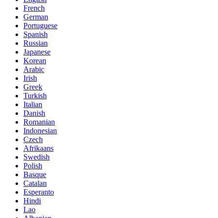
French
German
Portuguese
Spanish
Russian
Japanese
Korean
Arabic
Irish
Greek
Turkish
Italian
Danish
Romanian
Indonesian
Czech
Afrikaans
Swedish
Polish
Basque
Catalan
Esperanto
Hindi
Lao