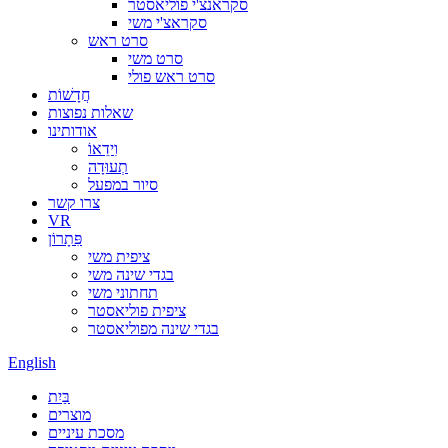
סקראנצ'י פוליאסטר
סקראצ'י משי
סרט ראש
סרט משי
סרט ראש פולי
חֲדָשׁוֹת
שאלות נפוצות
אודותינו
וִידֵאוֹ
תְעוּדָה
סיור במפעל
צרו קשר
VR
פִּתָרוֹן
ציפית משי
בגדי שינה משי
תחתוני משי
ציפית פוליאסטר
בגדי שינה מפוליאסטר
English
בַּיִת
מוצרים
מסכת עיניים