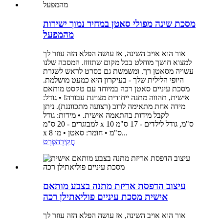
מסכת שינה מפולי סאטן במחיר נמוך ישירות
מהמפעל
אור הוא אויב השינה, אז עושה הפלא הזה עוזר לך
למצוא חושך מוחלט בכל מקום שתזזזז. המסכה שלנו
עשויה מסאטן רך. ומשמשת גם כסרט לראש לשגרת
היופי הלילית שלך - בעיקרון היא כמעט מושלמת.
מסכת עיניים סאטן רכה במיוחד עם טקסט מותאם
אישית, תהווה מתנה ייחודית מצוינת עבורה! • גודל:
מידה אחת מתאימה לרוב (רצועה מתכווננת). ניתן
לקבל מידות בהתאמה אישית. • מידות: גודל
למבוגרים - 20 ס"מ x 10 ס"מ, גודל לילדים - 17 ס"מ
x 8 ס"מ • חומר: סאטן • מו...
חֲקִירָה
פְּרָט
עיצוב הדפסת אריזת מתנה בצבע מותאם
אישית מסכת עיניים פוליאתילן רכה
אור הוא אויב השינה, אז עושה הפלא הזה עוזר לך