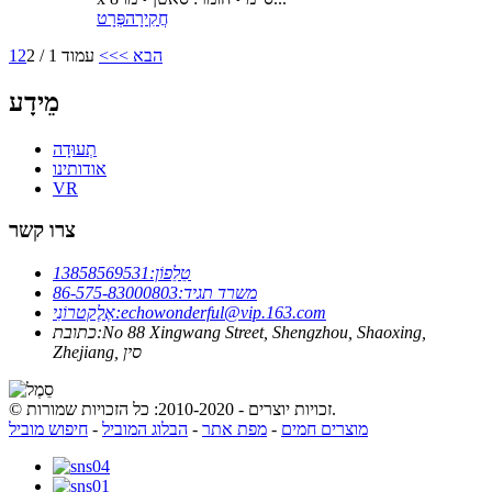
חֲקִירָה
פְּרָט
הבא >
>>
עמוד 1 / 2
2
1
מֵידָע
תְעוּדָה
אודותינו
VR
צרו קשר
טֵלֵפוֹן:
13858569531
משרד תגיד:
86-575-83000803
echowonderful@vip.163.com
אֶלֶקטרוֹנִי:
No 88 Xingwang Street, Shengzhou, Shaoxing,
כתובת:
Zhejiang, סין
© זכויות יוצרים - 2010-2020: כל הזכויות שמורות.
מוצרים חמים
-
מפת אתר
-
הבלוג המוביל
-
חיפוש מוביל