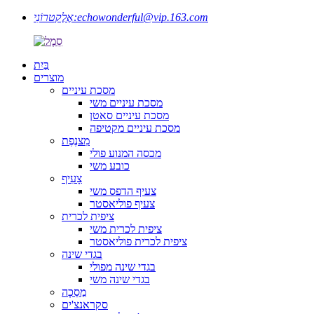
echowonderful@vip.163.com
אֶלֶקטרוֹנִי:
בַּיִת
מוצרים
מסכת עיניים
מסכת עיניים משי
מסכת עיניים סאטן
מסכת עיניים מקטיפה
מִצנֶפֶת
מכסה המנוע פולי
כובע משי
צָעִיף
צעיף הדפס משי
צעיף פוליאסטר
ציפית לכרית
ציפית לכרית משי
ציפית לכרית פוליאסטר
בגדי שינה
בגדי שינה מפולי
בגדי שינה משי
מַסֵכָה
סקראנצ'ים