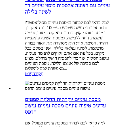
עיניים עם רצועה אלסטית כיסוי עיניים רך
לשינה בלילה
למה כדאי לכם לבחור במסכת עיניים מפוליאסטר?
חומר איכותי: נעשה שימוש ב-100% בד סאטן רך
במיוחד וחומרי קצף זיכרון. היא קלה מאוד, נעימה
ונושמת, נוחה ללבישה. למסכת השינה פונקציית
דהייה. חסימת אור: היא מסתירה את האור בצורה
מושלמת, לשינה נפלאה בלילה. ישנו בשקט בכל
מקום, בכל עת אם אתם זקוקים לתנומה נעימה.
עיצוב חסימת אור כדי להבטיח חושך מוחלט, מציע
לכם סביבה של אמצע הלילה. מסכת העיניים
מאפשרת לכם להשלים...
חֲקִירָה
פְּרָט
מסכת עיניים יוקרתית החלקת קמטים
עדינים טיפוח עיניים מסכת עיניים עיצוב
הדפס
למה כדאי לכם לבחור במסכת עיניים מפולי? אם