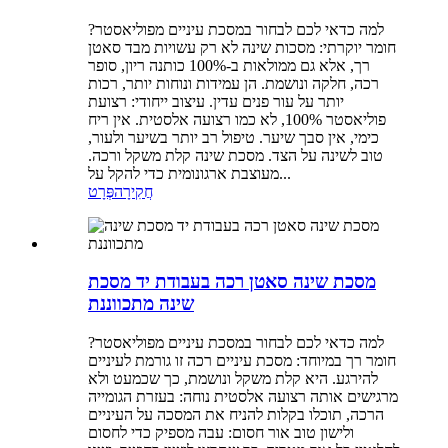
למה כדאי לכם לבחור במסכת עיניים מפוליאסטר?
חומר יוקרתי: מסכות שינה לא רק עשויות מבד סאטן
רך, אלא גם ממולאות ב-100% כותנה ריון, סופר
רכה, חלקה ונושמת. הן עמידות ונוחות יותר, רכות
יותר על עור פנים עדין. עיצוב ייחודי: רצועת
פוליאסטר 100%, לא כמו רצועה אלסטית. אין ריח
כימי, אין סבך שיער. טיפול רב יותר בשיער ולעור,
טוב לשינה על הצד. מסכת שינה קלת משקל ורכה.
מעוצבת ארגונומית כדי להקל על...
חֲקִירָה
פְּרָט
מסכת שינה סאטן רכה בעבודת יד מסכת
שינה מתכווננת
למה כדאי לכם לבחור במסכת עיניים מפוליאסטר?
חומר רך במיוחד: מסכת עיניים רכה זו גורמת לעיניים
להירגע. היא קלת משקל ונושמת, כך שכמעט ולא
מרגישים אותה רצועה אלסטית נוחה: בעזרת הגומייה
הרכה, תוכלו בקלות להניח את המסכה על העיניים
ולישון טוב אור חסום: עבה מספיק כדי לחסום