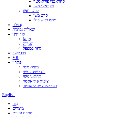
סקראנצ'י פוליאסטר
סקראצ'י משי
סרט ראש
סרט משי
סרט ראש פולי
חֲדָשׁוֹת
שאלות נפוצות
אודותינו
וִידֵאוֹ
תְעוּדָה
סיור במפעל
צרו קשר
VR
פִּתָרוֹן
ציפית משי
בגדי שינה משי
תחתוני משי
ציפית פוליאסטר
בגדי שינה מפוליאסטר
English
בַּיִת
מוצרים
מסכת עיניים