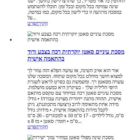
לחלוטין כל אור מטריד, כך שתרצו לישון בחושך. ישנו
שינה עמוקה בכל מקום ובכל זמן: תוכלו להשתמש
במסכה מרגיעה זו כדי לישון בכל מקום, כמו במיטה,
על...
חֲקִירָה
פְּרָט
מסכת עיניים סאטן יוקרתית רכה בצבע ורוד
בהתאמה אישית
אור הוא אויב השינה, אז עושה הפלא הזה עוזר לך
למצוא חושך מוחלט בכל מקום שתזזזז. המסכה שלנו
עשויה מסאטן רך. ומשמשת גם כסרט לראש לשגרת
היופי הלילית שלך - בעיקרון היא כמעט מושלמת.
מסכת עיניים סאטן רכה במיוחד עם טקסט מותאם
אישית, תהווה מתנה ייחודית מצוינת עבורה! • גודל:
מידה אחת מתאימה לרוב (רצועה מתכווננת). ניתן
לקבל מידות בהתאמה אישית. • מידות: גודל
למבוגרים - 20 ס"מ x 10 ס"מ, גודל לילדים - 17 ס"מ
x 8 ס"מ • חומר: סאטן • מו...
חֲקִירָה
פְּרָט